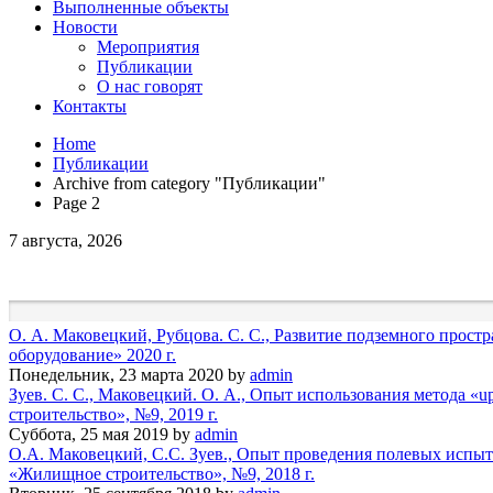
Выполненные объекты
Новости
Мероприятия
Публикации
О нас говорят
Контакты
Home
Публикации
Archive from category "Публикации"
Page 2
7 августа, 2026
О. А. Маковецкий, Рубцова. С. С., Развитие подземного прост
оборудование» 2020 г.
Понедельник, 23 марта 2020
by
admin
Зуев. С. С., Маковецкий. О. А., Опыт использования метода 
строительство», №9, 2019 г.
Суббота, 25 мая 2019
by
admin
О.А. Маковецкий, С.С. Зуев., Опыт проведения полевых испы
«Жилищное строительство», №9, 2018 г.