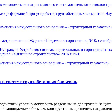
в методом смолизации главного и вспомогательного стволов при
еских деформаций при устройстве грунтобетонных элементов. 
применения искусственного основания – «структурный геомасси
о метрополитена. Журнал «Подземные горизонты», №10, сентябрь
В.И. Травуш. Устройство системы вертикальных и горизонтальны
журнал «Жилищное строительство» 2016 г. №9
именения искусственного основания – «структурный геомассив
 в системе грунтобетонных барьеров.
действий условно могут быть разделены на две группы: защита
и к защищаемым объектам; конструктивные решения, направлен