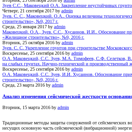
Вторник, 25 сентября 2018
by
admin
Зуев С.С., Маковецкий О.А. Закрепление неустойчивых грунто
Четверг, 21 сентября 2017
by
admin
Зуев. С. С., Маковецкий. О.А.. Оценка величины технологич
строительство», №9, 2017 г.
Среда, 25 января 2017
by
admin
Маковецкий. О.А., Зуев. С.С., Хусаинов. И.И.. Обоснование 
«Жилищное строительство», №9, 2016 г.
Вторник, 25 октября 2016
by
admin
Зуев. С. С. Укрепление грунтов при строительстве Московског
Воскресенье, 25 сентября 2016
by
admin
О.А. Маковецкий, С.С. Зуев, М.А. Тимофеев, С.Ф. Селетков, 
на слабых грунтах. Научно-технический и производственный 
Воскресенье, 25 сентября 2016
by
admin
О.А. Маковецкий, С.С. Зуев, И.И. Хусаинов. Обоснование пр
строительство», №9, 2016 г.
Среда, 23 марта 2016
by
admin
Анализ изменения сейсмической жесткости основания
Вторник, 15 марта 2016
by
admin
Традиционные методы защиты сооружений от сейсмических воз
несущих основную часть сейсмической (вибрационной) энерги