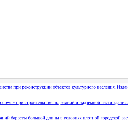
ранства при реконструкции объектов культурного наследия. Изд
«up-down» при строительстве подземной и надземной части зда
таний барреты большой длины в условиях плотной городской за