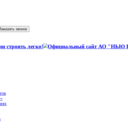
Заказать звонок
тов
е»
виях
а