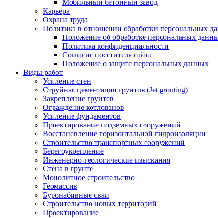
Мобильный бетонный завод
Карьера
Охрана труда
Политика в отношении обработки персональных д
Положение об обработке персональных данн
Политика конфиденциальности
Согласие посетителя сайта
Положение о защите персональных данных
Виды работ
Усиление стен
Струйная цементация грунтов (Jet grouting)
Закрепление грунтов
Ограждение котлованов
Усиление фундаментов
Проектирование подземных сооружений
Восстановление горизонтальной гидроизоляции
Строительство транспортных сооружений
Берегоукрепление
Инженерно-геологические изыскания
Стена в грунте
Монолитное строительство
Геомассив
Буронабивные сваи
Строительство новых территорий
Проектирование