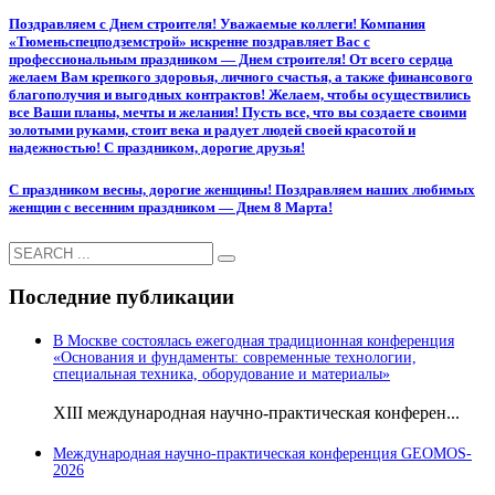
Поздравляем с Днем строителя! Уважаемые коллеги! Компания
«Тюменьспецподземстрой» искренне поздравляет Вас с
профессиональным праздником — Днем строителя! От всего сердца
желаем Вам крепкого здоровья, личного счастья, а также финансового
благополучия и выгодных контрактов! Желаем, чтобы осуществились
все Ваши планы, мечты и желания! Пусть все, что вы создаете своими
золотыми руками, стоит века и радует людей своей красотой и
надежностью! С праздником, дорогие друзья!
С праздником весны, дорогие женщины! Поздравляем наших любимых
женщин с весенним праздником — Днем 8 Марта!
Последние публикации
В Москве состоялась ежегодная традиционная конференция
«Основания и фундаменты: современные технологии,
специальная техника, оборудование и материалы»
ХIII международная научно-практическая конферен...
Международная научно-практическая конференция GEOMOS-
2026