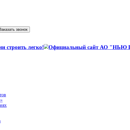
Заказать звонок
тов
е»
виях
а