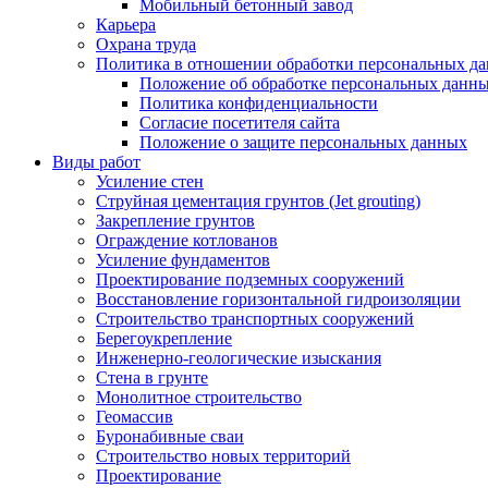
Мобильный бетонный завод
Карьера
Охрана труда
Политика в отношении обработки персональных д
Положение об обработке персональных данн
Политика конфиденциальности
Согласие посетителя сайта
Положение о защите персональных данных
Виды работ
Усиление стен
Струйная цементация грунтов (Jet grouting)
Закрепление грунтов
Ограждение котлованов
Усиление фундаментов
Проектирование подземных сооружений
Восстановление горизонтальной гидроизоляции
Строительство транспортных сооружений
Берегоукрепление
Инженерно-геологические изыскания
Стена в грунте
Монолитное строительство
Геомассив
Буронабивные сваи
Строительство новых территорий
Проектирование