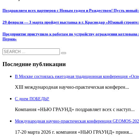
Поздравляем всех партнеров с Новым годом и Рождеством! Пусть новый 
29 февраля — 3 марта пройдет выставка в г. Краснодар «Южный строит
Предприятие приступило к работам по устройству ограждения котлована н
Перми»
Последние публикации
В Москве состоялась ежегодная традиционная конференция «Осн
ХIII международная научно-практическая конферен...
С днем ПОБЕДЫ!
Компания «НЬЮ ГРАУНД» поздравляет всех с наступ...
Международная научно-практическая конференция GEOMOS-202
17-20 марта 2026 г. компания «НЬЮ ГРАУНД» приня...