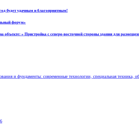
год будет удачным и благоприятным!
ельный форум»
а объекте: » Пристройка с северо-восточной стороны здания для размещен
ования и фундаменты: современные технологии, специальная техника, о
6