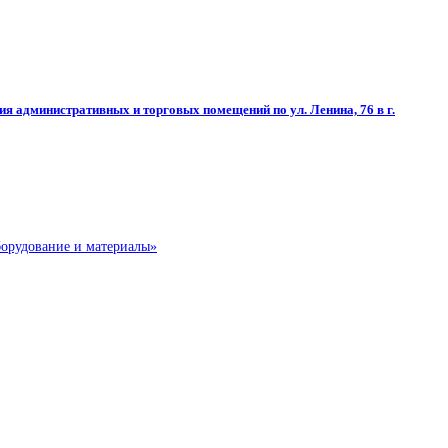
ия административных и торговых помещений по ул. Ленина, 76 в г.
борудование и материалы»