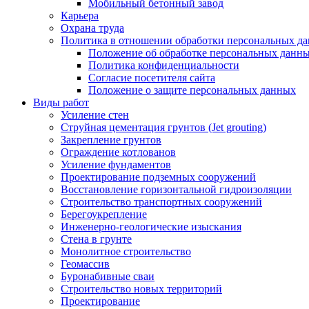
Мобильный бетонный завод
Карьера
Охрана труда
Политика в отношении обработки персональных д
Положение об обработке персональных данн
Политика конфиденциальности
Согласие посетителя сайта
Положение о защите персональных данных
Виды работ
Усиление стен
Струйная цементация грунтов (Jet grouting)
Закрепление грунтов
Ограждение котлованов
Усиление фундаментов
Проектирование подземных сооружений
Восстановление горизонтальной гидроизоляции
Строительство транспортных сооружений
Берегоукрепление
Инженерно-геологические изыскания
Стена в грунте
Монолитное строительство
Геомассив
Буронабивные сваи
Строительство новых территорий
Проектирование