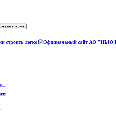
Заказать звонок
тов
е»
виях
а