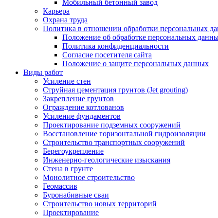
Мобильный бетонный завод
Карьера
Охрана труда
Политика в отношении обработки персональных д
Положение об обработке персональных данн
Политика конфиденциальности
Согласие посетителя сайта
Положение о защите персональных данных
Виды работ
Усиление стен
Струйная цементация грунтов (Jet grouting)
Закрепление грунтов
Ограждение котлованов
Усиление фундаментов
Проектирование подземных сооружений
Восстановление горизонтальной гидроизоляции
Строительство транспортных сооружений
Берегоукрепление
Инженерно-геологические изыскания
Стена в грунте
Монолитное строительство
Геомассив
Буронабивные сваи
Строительство новых территорий
Проектирование