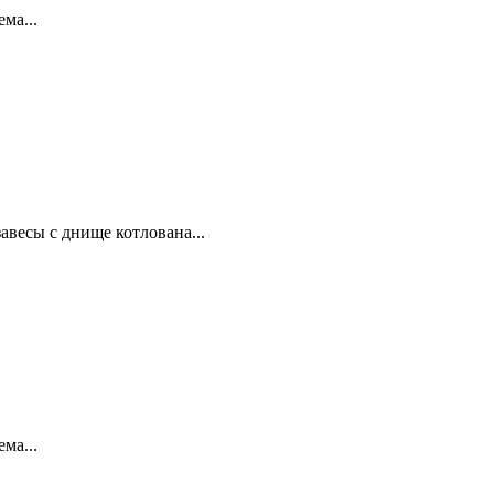
ма...
авесы с днище котлована...
ма...