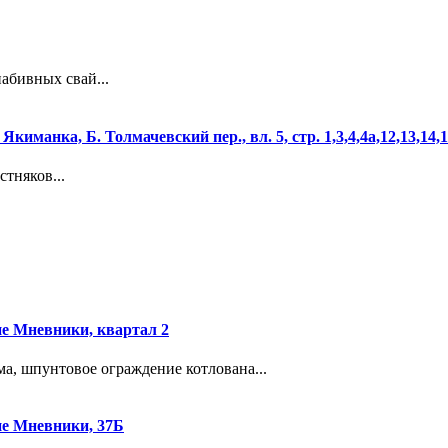
абивных свай...
манка, Б. Толмачевский пер., вл. 5, стр. 1,3,4,4а,12,13,14,
тняков...
е Мневники, квартал 2
ма, шпунтовое ограждение котлована...
е Мневники, 37Б