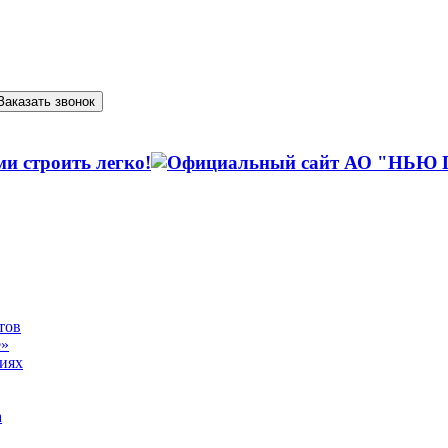
Заказать звонок
тов
е»
виях
а