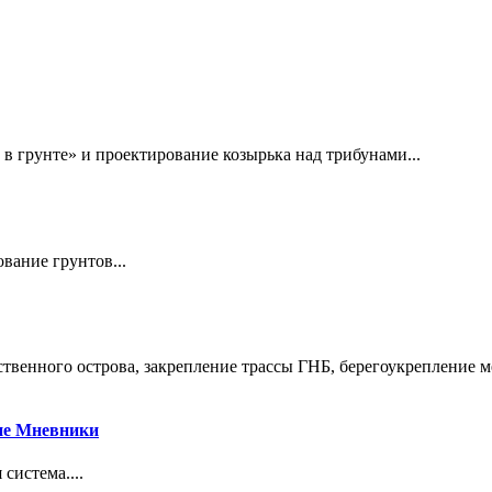
в грунте» и проектирование козырька над трибунами...
вание грунтов...
венного острова, закрепление трассы ГНБ, берегоукрепление ме
ие Мневники
система....