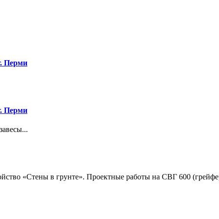
. Перми
. Перми
авесы...
ство «Стены в грунте». Проектные работы на СВГ 600 (грейфер)